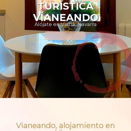
T
U
R
Í
S
T
I
C
A
V
I
A
N
E
A
N
D
O
Alójate en Viana, Navarra
PARA 6+3 PERSONAS
Vianeando, alojamiento en